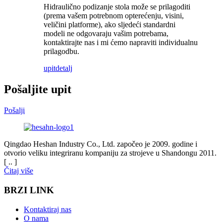
Hidraulično podizanje stola može se prilagoditi
(prema vašem potrebnom opterećenju, visini,
veličini platforme), ako sljedeći standardni
modeli ne odgovaraju vašim potrebama,
kontaktirajte nas i mi ćemo napraviti individualnu
prilagodbu.
upit
detalj
Pošaljite upit
Pošalji
Qingdao Heshan Industry Co., Ltd. započeo je 2009. godine i
otvorio veliku integriranu kompaniju za strojeve u Shandongu 2011.
[ .. ]
Čitaj više
BRZI LINK
Kontaktiraj nas
O nama