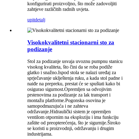
konfigurirati proizvoljno, što može zadovoljiti
zahtjeve različitih radnih uvjeta.
upit
detalj
Visokokvalitetni stacionarni sto za
podizanje
Stol za podizanje usvaja uvoznu pumpnu stanicu
visokog kvaliteta, što čini da se roba podiže
glatko i snažno.Ispod stola se nalazi uređaj za
sprječavanje uklještenja ruku, a kada stol padne i
naiđe na prepreku, prestat će se spuštati kako bi
osigurao sigurnost.Opremljen sa odvojivim
prstenovima za podizanje za lak transport i
montažu platforme.Pogonska osovina je
samopodmazujuća i ne zahteva
održavanje.Hidraulički sistem je opremljen
ventilom otpornim na eksploziju i ima funkciju
zaštite od preopterećenja, što je sigurnije.Široko
se koristi u proizvodnji, održavanju i drugim
industrijama.