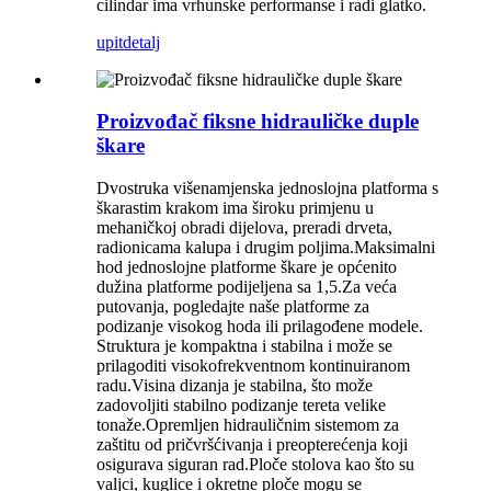
cilindar ima vrhunske performanse i radi glatko.
upit
detalj
Proizvođač fiksne hidrauličke duple
škare
Dvostruka višenamjenska jednoslojna platforma s
škarastim krakom ima široku primjenu u
mehaničkoj obradi dijelova, preradi drveta,
radionicama kalupa i drugim poljima.Maksimalni
hod jednoslojne platforme škare je općenito
dužina platforme podijeljena sa 1,5.Za veća
putovanja, pogledajte naše platforme za
podizanje visokog hoda ili prilagođene modele.
Struktura je kompaktna i stabilna i može se
prilagoditi visokofrekventnom kontinuiranom
radu.Visina dizanja je stabilna, što može
zadovoljiti stabilno podizanje tereta velike
tonaže.Opremljen hidrauličnim sistemom za
zaštitu od pričvršćivanja i preopterećenja koji
osigurava siguran rad.Ploče stolova kao što su
valjci, kuglice i okretne ploče mogu se