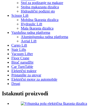
Stol za podizanje na makaze
Stolna makazasta dizalica
Hidraulični podizni sto
Scissor Lift
Mobilna škarasta dizalica
Hydraulic Lift
Mala škarasta dizalica
Vazdušna radna platforma
Aluminijumska radna platforma
Aerial Lift
Cargo Lift
Stair Lifts
Vacuum Lifter
Floor Crane
Birač narudžbi
Car TurnTable
Električni traktor
Pristanište za utovar
Električni motor za automobile
Drugi
Istaknuti proizvodi