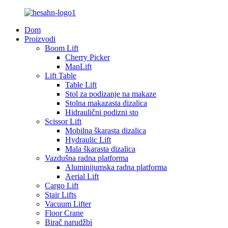
Dom
Proizvodi
Boom Lift
Cherry Picker
ManLift
Lift Table
Table Lift
Stol za podizanje na makaze
Stolna makazasta dizalica
Hidraulični podizni sto
Scissor Lift
Mobilna škarasta dizalica
Hydraulic Lift
Mala škarasta dizalica
Vazdušna radna platforma
Aluminijumska radna platforma
Aerial Lift
Cargo Lift
Stair Lifts
Vacuum Lifter
Floor Crane
Birač narudžbi