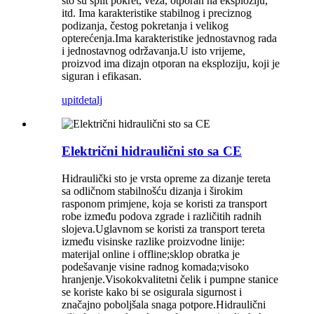
što su split pokret, veza, otporan na eksploziju,
itd. Ima karakteristike stabilnog i preciznog
podizanja, čestog pokretanja i velikog
opterećenja.Ima karakteristike jednostavnog rada
i jednostavnog održavanja.U isto vrijeme,
proizvod ima dizajn otporan na eksploziju, koji je
siguran i efikasan.
upit
detalj
Električni hidraulični sto sa CE
Hidraulički sto je vrsta opreme za dizanje tereta
sa odličnom stabilnošću dizanja i širokim
rasponom primjene, koja se koristi za transport
robe između podova zgrade i različitih radnih
slojeva.Uglavnom se koristi za transport tereta
između visinske razlike proizvodne linije:
materijal online i offline;sklop obratka je
podešavanje visine radnog komada;visoko
hranjenje.Visokokvalitetni čelik i pumpne stanice
se koriste kako bi se osigurala sigurnost i
značajno poboljšala snaga potpore.Hidraulični