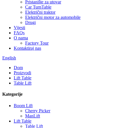
Pristanište za utovar
Car TurnTable
Električni traktor
Električni motor za automobile
Drugi
Vijesti
FAQs
O nama
Factory Tour
Kontaktiraj nas
English
Dom
Proizvodi
Lift Table
Table Lift
Kategorije
Boom Lift
Cherry Picker
ManLift
Lift Table
Table Lift