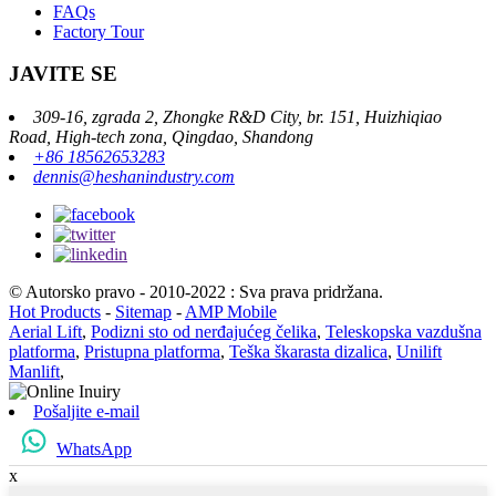
FAQs
Factory Tour
JAVITE SE
309-16, zgrada 2, Zhongke R&D City, br. 151, Huizhiqiao
Road, High-tech zona, Qingdao, Shandong
+86 18562653283
dennis@heshanindustry.com
© Autorsko pravo - 2010-2022 : Sva prava pridržana.
Hot Products
-
Sitemap
-
AMP Mobile
Aerial Lift
,
Podizni sto od nerđajućeg čelika
,
Teleskopska vazdušna
platforma
,
Pristupna platforma
,
Teška škarasta dizalica
,
Unilift
Manlift
,
Pošaljite e-mail
WhatsApp
x