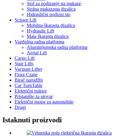
Stol za podizanje na makaze
Stolna makazasta dizalica
Hidraulični podizni sto
Scissor Lift
Mobilna škarasta dizalica
Hydraulic Lift
Mala škarasta dizalica
Vazdušna radna platforma
Aluminijumska radna platforma
Aerial Lift
Cargo Lift
Stair Lifts
Vacuum Lifter
Floor Crane
Birač narudžbi
Car TurnTable
Električni traktor
Pristanište za utovar
Električni motor za automobile
Drugi
Istaknuti proizvodi