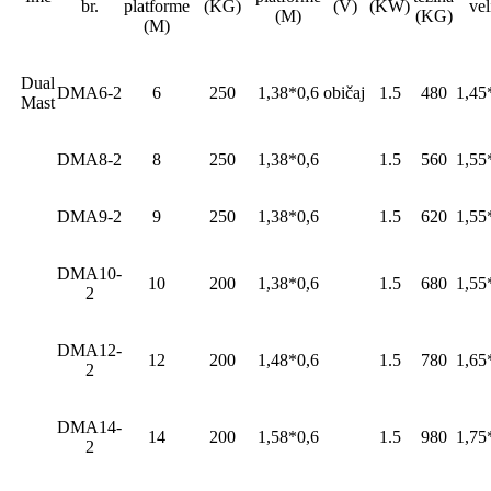
br.
platforme
(KG)
(V)
(KW)
vel
(M)
(KG)
(M)
Dual
DMA6-2
6
250
1,38*0,6
običaj
1.5
480
1,45
Mast
DMA8-2
8
250
1,38*0,6
1.5
560
1,55
DMA9-2
9
250
1,38*0,6
1.5
620
1,55
DMA10-
10
200
1,38*0,6
1.5
680
1,55
2
DMA12-
12
200
1,48*0,6
1.5
780
1,65
2
DMA14-
14
200
1,58*0,6
1.5
980
1,75
2