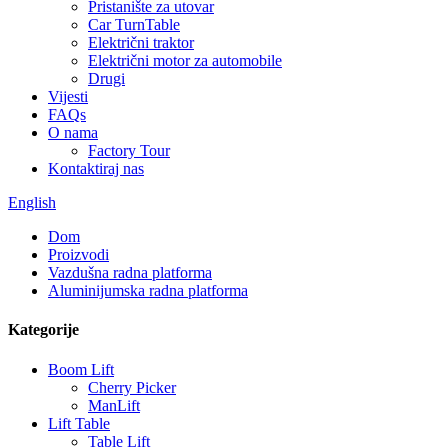
Pristanište za utovar
Car TurnTable
Električni traktor
Električni motor za automobile
Drugi
Vijesti
FAQs
O nama
Factory Tour
Kontaktiraj nas
English
Dom
Proizvodi
Vazdušna radna platforma
Aluminijumska radna platforma
Kategorije
Boom Lift
Cherry Picker
ManLift
Lift Table
Table Lift