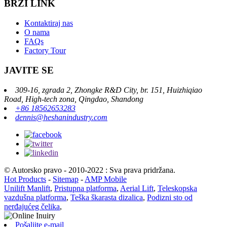
BRZI LINK
Kontaktiraj nas
O nama
FAQs
Factory Tour
JAVITE SE
309-16, zgrada 2, Zhongke R&D City, br. 151, Huizhiqiao
Road, High-tech zona, Qingdao, Shandong
+86 18562653283
dennis@heshanindustry.com
© Autorsko pravo - 2010-2022 : Sva prava pridržana.
Hot Products
-
Sitemap
-
AMP Mobile
Unilift Manlift
,
Pristupna platforma
,
Aerial Lift
,
Teleskopska
vazdušna platforma
,
Teška škarasta dizalica
,
Podizni sto od
nerđajućeg čelika
,
Pošaljite e-mail