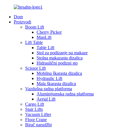
Dom
Proizvodi
Boom Lift
Cherry Picker
ManLift
Lift Table
Table Lift
Stol za podizanje na makaze
Stolna makazasta dizalica
Hidraulični podizni sto
Scissor Lift
Mobilna škarasta dizalica
Hydraulic Lift
Mala škarasta dizalica
Vazdušna radna platforma
Aluminijumska radna platforma
Aerial Lift
Cargo Lift
Stair Lifts
Vacuum Lifter
Floor Crane
Birač narudžbi